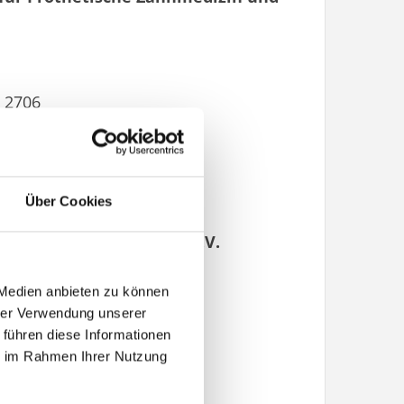
8 2706
06
Über Cookies
aft für Zahnerhaltung e.V.
n
 Medien anbieten zu können
hrer Verwendung unserer
 führen diese Informationen
ie im Rahmen Ihrer Nutzung
de
.de