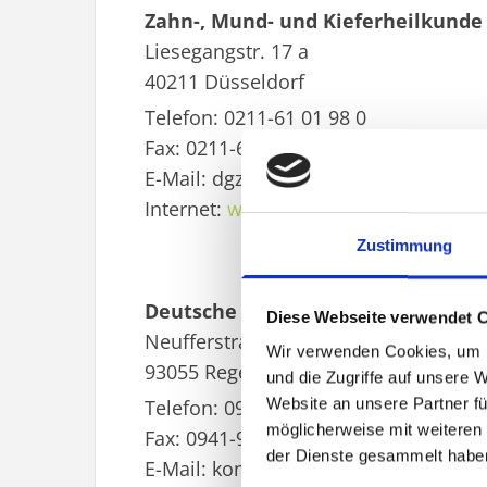
Zahn-, Mund- und Kieferheilkunde
Liesegangstr. 17 a
40211 Düsseldorf
Telefon: 0211-61 01 98 0
Fax: 0211-61 01 98 11
E-Mail: dgzmk@dgzmk.de
Internet:
www.dgzmk.de
Zustimmung
Deutsche Gesellschaft für Parodont
Diese Webseite verwendet 
Neufferstraße 1
Wir verwenden Cookies, um I
93055 Regensburg
und die Zugriffe auf unsere 
Website an unsere Partner fü
Telefon: 0941-94 27 99 0
möglicherweise mit weiteren
Fax: 0941-94 27 99 22
der Dienste gesammelt habe
E-Mail: kontakt@dgparo.de