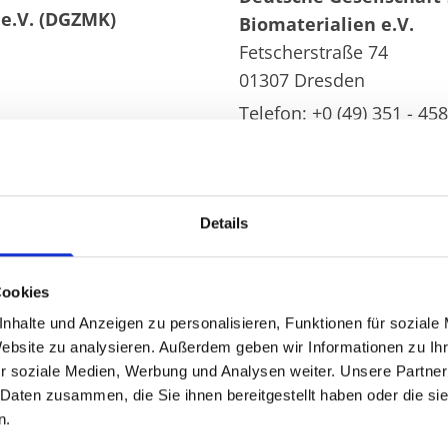
 e.V. (DGZMK)
Biomaterialien e.V.
Fetscherstraße 74
01307 Dresden
Telefon: +0 (49) 351 - 45
Fax: +0 (49) 351 - 458 17
Internet:
www.dgpro.de
Details
DGZ Deutsche Gesellsch
ologie e.V.
Cookies
Theodor-Stern-Kai 7
60590 Frankfurt am Mai
nhalte und Anzeigen zu personalisieren, Funktionen für soziale
Website zu analysieren. Außerdem geben wir Informationen zu I
Tel.: 069 30 06 05 78
r soziale Medien, Werbung und Analysen weiter. Unsere Partner
Fax: 069 30 06 05 77
 Daten zusammen, die Sie ihnen bereitgestellt haben oder die s
E-Mail:info@dgz-online.
n.
Internet:
www.dgz-online