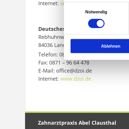
Internet:
www.dgparo.de
Einwilligungsauswahl
Notwendig
Deutsches Zentrum für orale Impla
Rebhuhnweg 2
84036 Landshut
Ablehnen
Telefon: 0871 – 66 00 934
Fax: 0871 – 96 64 478
E-Mail: office@dzoi.de
Internet:
www.dzoi.de
Zahnarztpraxis Abel Clausthal